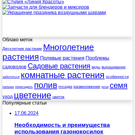
Облако меток
Многолетние
Двухлетнее растение
растения
Полевые растения
Проблемы
Садовые растения
садоводов
виды
выращивание
комнатные растения
особенности
заботиться
полив
семя
размножение
посадка
пальма
пересадить
роза
цветение
уход
цветок
Популярные статьи
17.06.2024
Необходимость и преимущества
использования газонокосилок