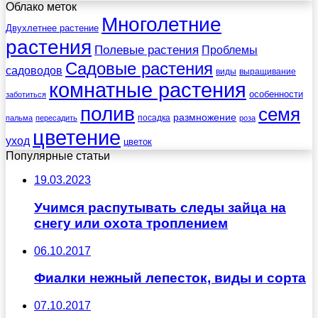
Облако меток
Многолетние
Двухлетнее растение
растения
Полевые растения
Проблемы
Садовые растения
садоводов
виды
выращивание
комнатные растения
особенности
заботиться
полив
семя
размножение
посадка
пальма
пересадить
роза
цветение
уход
цветок
Популярные статьи
19.03.2023
Учимся распутывать следы зайца на
снегу или охота троплением
06.10.2017
Фиалки нежный лепесток, виды и сорта
07.10.2017