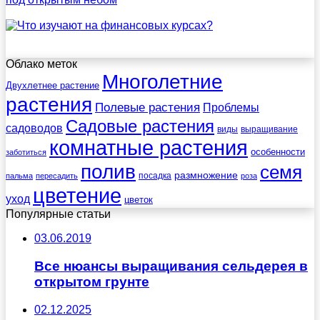
Облако меток
Многолетние
Двухлетнее растение
растения
Полевые растения
Проблемы
Садовые растения
садоводов
виды
выращивание
комнатные растения
особенности
заботиться
полив
семя
размножение
посадка
пальма
пересадить
роза
цветение
уход
цветок
Популярные статьи
03.06.2019
Все нюансы выращивания сельдерея в
открытом грунте
02.12.2025