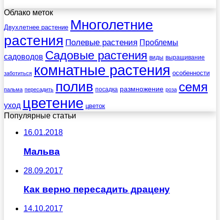
Облако меток
Многолетние
Двухлетнее растение
растения
Полевые растения
Проблемы
Садовые растения
садоводов
виды
выращивание
комнатные растения
особенности
заботиться
полив
семя
размножение
посадка
пальма
пересадить
роза
цветение
уход
цветок
Популярные статьи
16.01.2018
Мальва
28.09.2017
Как верно пересадить драцену
14.10.2017