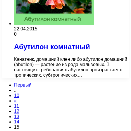
22.04.2015
0
Абутилон комнатный
Канатник, домашний клен либо абутилон домашний
(abutilon) — растение из рода мальвовых. В
настоящих требованиях абутилон произрастает в
тропических, субтропических…
Первый
...
10
«
11
12
13
14
15