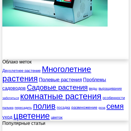
Облако меток
Многолетние
Двухлетнее растение
растения
Полевые растения
Проблемы
Садовые растения
садоводов
виды
выращивание
комнатные растения
особенности
заботиться
полив
семя
размножение
посадка
пальма
пересадить
роза
цветение
уход
цветок
Популярные статьи