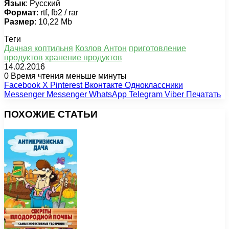
Язык
: Русский
Формат
: rtf, fb2 / rar
Размер
: 10,22 Mb
Теги
Дачная коптильня
Козлов Антон
приготовление
продуктов
хранение продуктов
14.02.2016
0
Время чтения меньше минуты
Facebook
X
Pinterest
Вконтакте
Одноклассники
Messenger
Messenger
WhatsApp
Telegram
Viber
Печатать
ПОХОЖИЕ СТАТЬИ