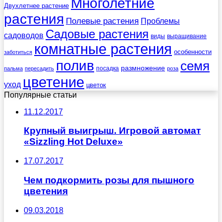
Многолетние
Двухлетнее растение
растения
Полевые растения
Проблемы
Садовые растения
садоводов
виды
выращивание
комнатные растения
особенности
заботиться
полив
семя
размножение
посадка
пальма
пересадить
роза
цветение
уход
цветок
Популярные статьи
11.12.2017
Крупный выигрыш. Игровой автомат
«Sizzling Hot Deluxe»
17.07.2017
Чем подкормить розы для пышного
цветения
09.03.2018