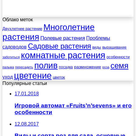
Облако меток
Многолетние
Двухлетнее растение
растения
Полевые растения
Проблемы
Садовые растения
садоводов
виды
выращивание
комнатные растения
особенности
заботиться
полив
семя
размножение
посадка
пальма
пересадить
роза
цветение
уход
цветок
Популярные статьи
17.01.2018
Игровой автомат «Fruits’n’sevens» и его
особенности
12.08.2017
Виды и сорта роз для сада, основные