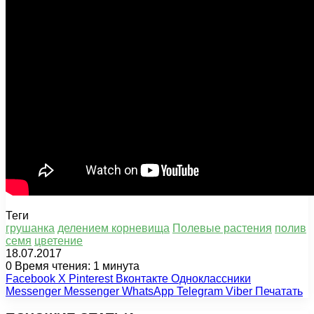
Теги
грушанка
делением корневища
Полевые растения
полив
семя
цветение
18.07.2017
0
Время чтения: 1 минута
Facebook
X
Pinterest
Вконтакте
Одноклассники
Messenger
Messenger
WhatsApp
Telegram
Viber
Печатать