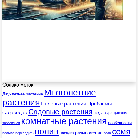
Облако меток
Многолетние
Двухлетнее растение
растения
Полевые растения
Проблемы
Садовые растения
садоводов
виды
выращивание
комнатные растения
особенности
заботиться
полив
семя
размножение
посадка
пальма
пересадить
роза