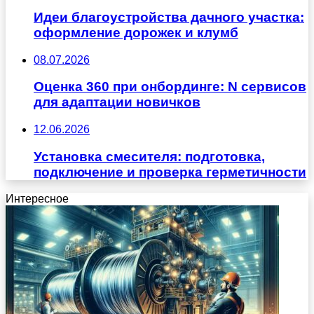
Идеи благоустройства дачного участка:
оформление дорожек и клумб
08.07.2026
Оценка 360 при онбординге: N сервисов
для адаптации новичков
12.06.2026
Установка смесителя: подготовка,
подключение и проверка герметичности
Интересное