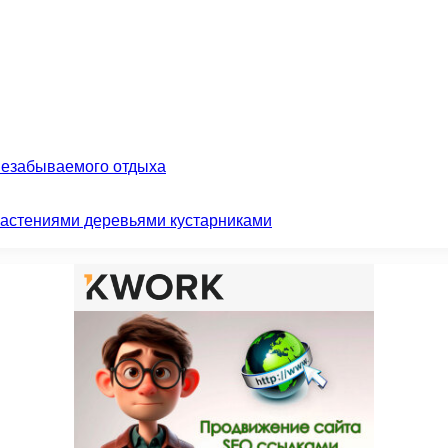
незабываемого отдыха
растениями деревьями кустарниками