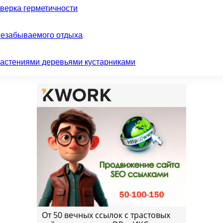
оверка герметичности
незабываемого отдыха
растениями деревьями кустарниками