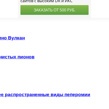
ино Вулкан
янистых пионов
лее распространенные виды пеперомии