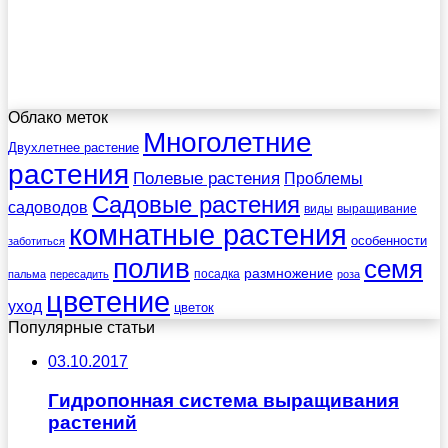
Облако меток
Многолетние
Двухлетнее растение
растения
Полевые растения
Проблемы
Садовые растения
садоводов
виды
выращивание
комнатные растения
особенности
заботиться
полив
семя
размножение
посадка
пальма
пересадить
роза
цветение
уход
цветок
Популярные статьи
03.10.2017
Гидропонная система выращивания
растений