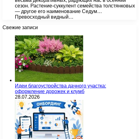
весьма декоративных, радующих нас в осенний
сезон. Растение-суккулент семейства толстянковых
— другое его наименование Седум…
Превосходный видный…
Свежие записи
Идеи благоустройства дачного участка:
оформление дорожек и клумб
28.07.2026