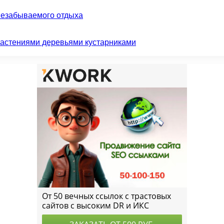
незабываемого отдыха
растениями деревьями кустарниками