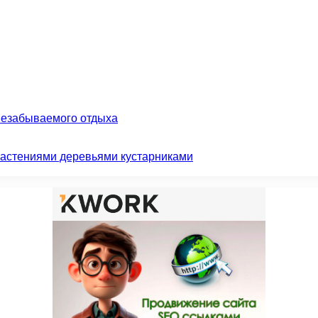
незабываемого отдыха
растениями деревьями кустарниками