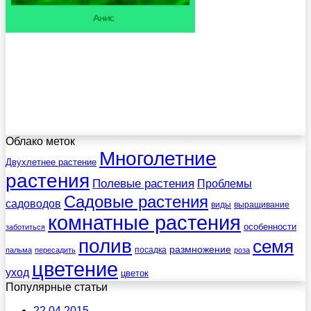
Облако меток
Многолетние
Двухлетнее растение
растения
Полевые растения
Проблемы
Садовые растения
садоводов
виды
выращивание
комнатные растения
особенности
заботиться
полив
семя
размножение
посадка
пальма
пересадить
роза
цветение
уход
цветок
Популярные статьи
22.04.2015