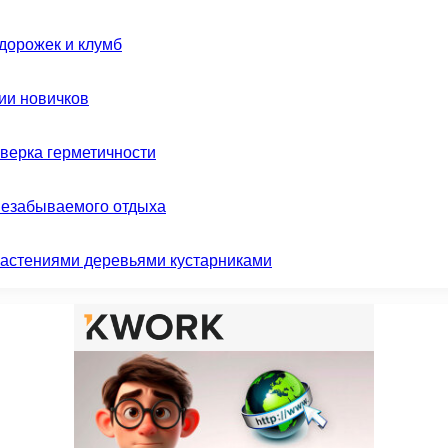
дорожек и клумб
ии новичков
оверка герметичности
незабываемого отдыха
растениями деревьями кустарниками