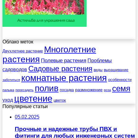
Облако меток
Многолетние
Двухлетнее растение
растения
Полевые растения
Проблемы
Садовые растения
садоводов
виды
выращивание
комнатные растения
особенности
заботиться
полив
семя
размножение
посадка
пальма
пересадить
роза
цветение
уход
цветок
Популярные статьи
05.02.2025
Прочные и надежные трубы ПВХ и
фитинги для любых инженерных систем