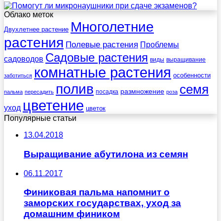
Облако меток
Многолетние
Двухлетнее растение
растения
Полевые растения
Проблемы
Садовые растения
садоводов
виды
выращивание
комнатные растения
особенности
заботиться
полив
семя
размножение
посадка
пальма
пересадить
роза
цветение
уход
цветок
Популярные статьи
13.04.2018
Выращивание абутилона из семян
06.11.2017
Финиковая пальма напомнит о
заморских государствах, уход за
домашним фиником