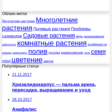
Облако меток
Многолетние
Двухлетнее растение
растения
Полевые растения
Проблемы
Садовые растения
садоводов
виды
выращивание
комнатные растения
особенности
заботиться
полив
семя
размножение
посадка
пальма
пересадить
роза
цветение
уход
цветок
Популярные статьи
21.11.2017
Хризалидокарпус — пальма арека,
пересадка, выращивание и уход
28.10.2017
Анафалис