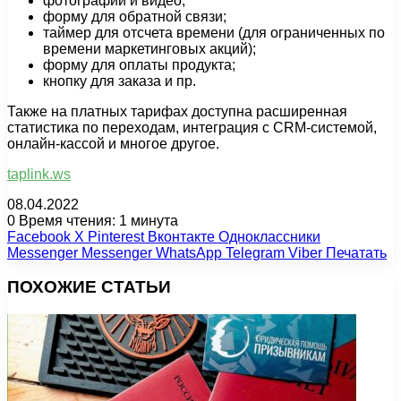
фотографии и видео;
форму для обратной связи;
таймер для отсчета времени (для ограниченных по
времени маркетинговых акций);
форму для оплаты продукта;
кнопку для заказа и пр.
Также на платных тарифах доступна расширенная
статистика по переходам, интеграция с CRM-системой,
онлайн-кассой и многое другое.
taplink.ws
08.04.2022
0
Время чтения: 1 минута
Facebook
X
Pinterest
Вконтакте
Одноклассники
Messenger
Messenger
WhatsApp
Telegram
Viber
Печатать
ПОХОЖИЕ СТАТЬИ