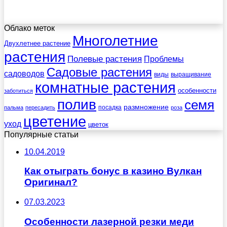
Облако меток
Многолетние
Двухлетнее растение
растения
Полевые растения
Проблемы
Садовые растения
садоводов
виды
выращивание
комнатные растения
особенности
заботиться
полив
семя
размножение
посадка
пальма
пересадить
роза
цветение
уход
цветок
Популярные статьи
10.04.2019
Как отыграть бонус в казино Вулкан
Оригинал?
07.03.2023
Особенности лазерной резки меди