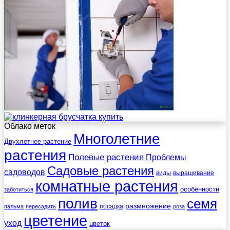
Облако меток
Многолетние
Двухлетнее растение
растения
Полевые растения
Проблемы
Садовые растения
садоводов
виды
выращивание
комнатные растения
особенности
заботиться
полив
семя
размножение
посадка
пальма
пересадить
роза
цветение
уход
цветок