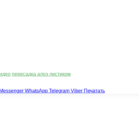
видео
пересадка алоэ листиком
Messenger
WhatsApp
Telegram
Viber
Печатать