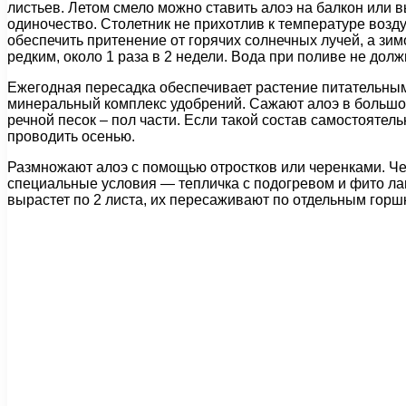
листьев. Летом смело можно ставить алоэ на балкон или в
одиночество. Столетник не прихотлив к температуре возду
обеспечить притенение от горячих солнечных лучей, а зи
редким, около 1 раза в 2 недели. Вода при поливе не долж
Ежегодная пересадка обеспечивает растение питательным
минеральный комплекс удобрений. Сажают алоэ в большой
речной песок – пол части. Если такой состав самостоятел
проводить осенью.
Размножают алоэ с помощью отростков или черенками. Чер
специальные условия — тепличка с подогревом и фито лам
вырастет по 2 листа, их пересаживают по отдельным горш