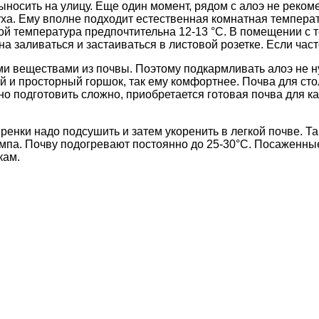
ыносить на улицу. Еще один момент, рядом с алоэ не реком
ха. Ему вполне подходит естественная комнатная температу
мой температура предпочтительна 12-13 °C. В помещении с 
на заливаться и застаиваться в листовой розетке. Если част
и веществами из почвы. Поэтому подкармливать алоэ не н
 и просторный горшок, так ему комфортнее. Почва для ст
ьно подготовить сложно, приобретается готовая почва для к
енки надо подсушить и затем укоренить в легкой почве. Т
па. Почву подогревают постоянно до 25-30°C. Посаженные 
кам.