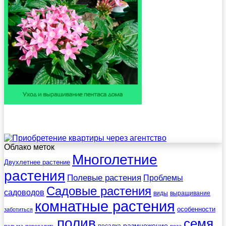
Облако меток
Многолетние
Двухлетнее растение
растения
Полевые растения
Проблемы
Садовые растения
садоводов
виды
выращивание
комнатные растения
особенности
заботиться
полив
семя
размножение